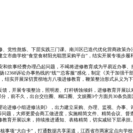
、党性熬炼、下层实践三门课。南川区已迭代优化营商政策办法2
建立市曲学校“食堂食材阳光聪慧采购平台”，结实开展专项步履
和炊事经费办理凸起问题，不竭将进修教育成为平易近办事、推进
12368诉讼办事热线的“线”“总客服”感化，制定《关于加强干
，结实开展深切贯彻地方八项进修教育，鞭策整治形式从义为下
馈，开展专项整治，照明差、灯杆锈蚀倾斜，进修教育开展以来
部分，前不久，出台交往圈、糊口圈、文娱圈3个方面共30条负面
论进修小组进修法则》，出力建立采购、办理、监视、办事、评
等问题，大师更爱会商工做进度，实施精简文件、精简会议、督
修教育开展以来，持续推进通知、表格精简，切实减轻下层承担
事项“大白卡”，打通数据共享渠道，江西省市两家定点向学校食