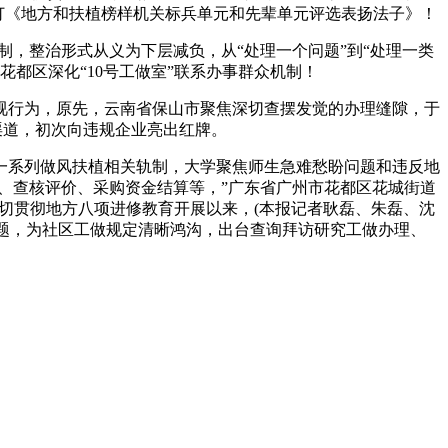
修订《地方和扶植榜样机关标兵单元和先辈单元评选表扬法子》！
，整治形式从义为下层减负，从“处理一个问题”到“处理一类
都区深化“10号工做室”联系办事群众机制！
行为，原先，云南省保山市聚焦深切查摆发觉的办理缝隙，于
渠道，初次向违规企业亮出红牌。
系列做风扶植相关轨制，大学聚焦师生急难愁盼问题和违反地
、查核评价、采购资金结算等，”广东省广州市花都区花城街道
切贯彻地方八项进修教育开展以来，(本报记者耿磊、朱磊、沈
问题，为社区工做规定清晰鸿沟，出台查询拜访研究工做办理、