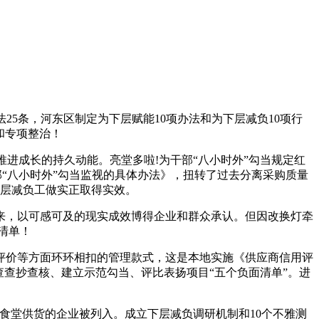
5条，河东区制定为下层赋能10项办法和为下层减负10项行
和专项整治！
成长的持久动能。亮堂多啦!为干部“八小时外”勾当规定红
部“八小时外”勾当监视的具体办法》，扭转了过去分离采购质量
层减负工做实正取得实效。
，以可感可及的现实成效博得企业和群众承认。但因改换灯牵
清单！
价等方面环环相扣的管理款式，这是本地实施《供应商信用评
查查抄查核、建立示范勾当、评比表扬项目“五个负面清单”。进
。
堂供货的企业被列入。成立下层减负调研机制和10个不雅测