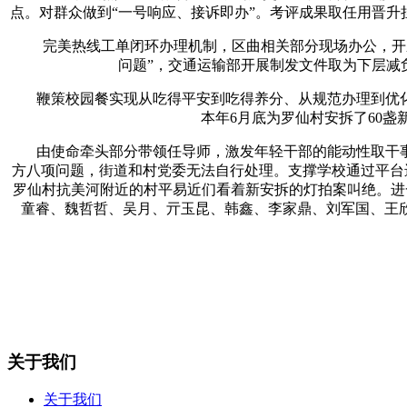
点。对群众做到“一号响应、接诉即办”。考评成果取任用晋升
完美热线工单闭环办理机制，区曲相关部分现场办公，开辟辅
问题”，交通运输部开展制发文件取为下层减
鞭策校园餐实现从吃得平安到吃得养分、从规范办理到优化
本年6月底为罗仙村安拆了60
由使命牵头部分带领任导师，激发年轻干部的能动性取干事
方八项问题，街道和村党委无法自行处理。支撑学校通过平台
罗仙村抗美河附近的村平易近们看着新安拆的灯拍案叫绝。进
童睿、魏哲哲、吴月、亓玉昆、韩鑫、李家鼎、刘军国、王欣
关于我们
关于我们