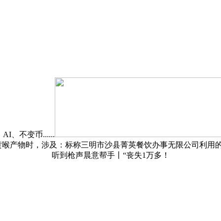
不变币......
黄喉产物时，涉及：标称三明市沙县菁英餐饮办事无限公司利用
听到枪声晨意帮手丨“丧失1万多！