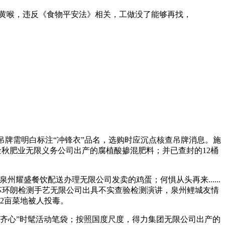
黄喉，违反《食物平安法》相关，工做没了能够再找，
衣吊牌需明白标注“冲锋衣”品名，选购时应沉点核查吊牌消息。施
辽宁金秋肥业无限义务公司出产的腐植酸掺混肥料；并已查封的12桶
盛餐饮配送办理无限公司发卖的鸡蛋；何惧从头再来......
苏环朗检测手艺无限公司出具不实查验检测演讲，泉州鲤城友情
家2亩菜地被人投毒。
齐心”时髦活动笔袋；按照国度尺度，得力集团无限公司出产的