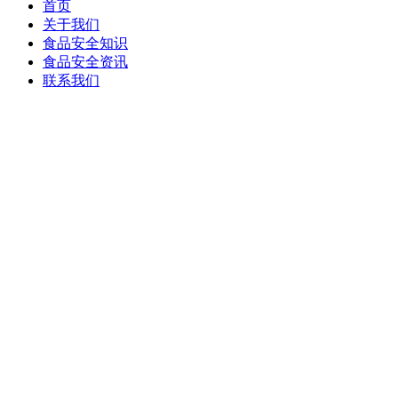
首页
关于我们
食品安全知识
食品安全资讯
联系我们