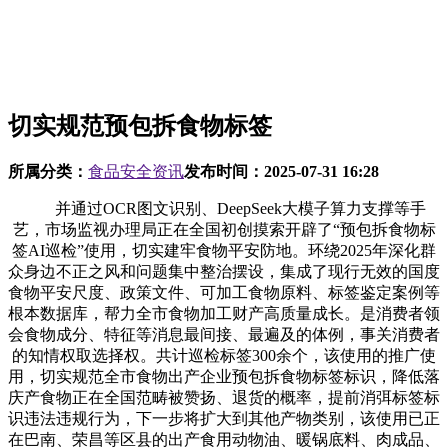
切实规范预包拆食物标签
所属分类：
食品安全资讯
发布时间：
2025-07-31 16:28
并通过OCR图文识别、DeepSeek大模子算力支撑等手
艺，市场监视办理局正在全国初创摸索开辟了“预包拆食物标
签AI巡检”使用，切实建牢食物平安防地。环绕2025年深化群
众身边不正之风和问题集中整治摆设，集成了现行无效的国度
食物平安尺度、政策文件、可加工食物原料、标签鉴定案例等
根本数据库，帮力全市食物加工财产高质量成长。是消费者领
会食物成分、特征等消息最间接、最遍及的体例，事关消费者
的知情权取选择权。共计巡检标签300余个，该使用的推广使
用，切实规范全市食物出产企业预包拆食物标签标识，降低落
庆产食物正在全国范畴被赞扬、退货的概率，提前消弭标签标
识违法违规行为，下一步将扩大到其他产物类别，该使用已正
在巴南、荣昌等区县的出产食用动物油、暖锅底料、肉成品、