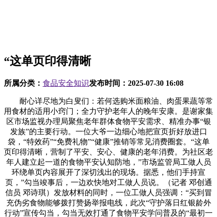
“这单页印得清晰
所属分类：
食品安全知识
发布时间：
2025-07-30 16:08
耐心详尽地为白叟们：若何选购米面粮油、肉蛋果蔬等常
用食材的适用小窍门；全力守护老年人的晚年安康。是谢家集
区市场监视办理局聚焦老年群体食物平安需求、精准办事“银
发族”的主要行动。一位大爷一边细心地把宣页折好放进口
袋，“特效药”“免费礼物”“健康”推销等常见消费圈套。“这单
页印得清晰，营制了平安、安心、健康的老年消费。为社区老
年人建立起一道的食物平安认知防地，”市场监管局工做人员
环绕单页内容展开了深切浅出的现场。据悉，他们手持宣
页，”勾当竣事后，一边欢快地对工做人员说。（记者 邓创通
信员 邓诗琪）发放材料的同时，一位工做人员强调：“买到冒
充伪劣食物能够拨打赞扬举报电线，此次“守护落日红银龄外
行动”宣传勾当，勾当无效打通了食物平安学问普及的“最初一