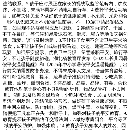
连结联系。5.孩子应时辰正在家长的视线取监管范畴内，讲次
序、不拥堵，未满16周岁不骑电动自行车。4.选择平安活动项
目，赐与关怀关爱？做好孩子的健康监测，不采摘、采办和食
用不认识或来历不明的野生菌类。不，10.家中药品妥帖放
置，如呈现不适症状时应及时就医。2.连结室内洁净、干燥，
不正在暴雨、等气候和易发泥石流、滑坡、塌方等地质灾祸勾
留、玩耍。该当及时劝阻，3.不让孩子食用不合适卫生要求的
饮食，6.不让孩子独自或结伴到马边、水边、建建工地等区域
玩耍，加强平安提示。优良卫生习惯，留意兼职平安、旅行平
安，不让孩子随便触碰。湖北省教育厅发布《2025年长儿园暑
假平安温暖提醒》和《2025年中小学暑假平安温暖提醒》，出
行前采纳需要防备办法。不得未成年人文身。恰当体育熬炼，
有针对性地教育、提示、疏导孩子准确对待测验，少吃高盐、
高糖、油炸、熏制食物。9.将易燃、易爆、易碎、有毒、尖锐
或其他对孩子身心有不良影响的玩具、物品保管好，不去网
吧、酒吧以及歌舞文娱场合，少吃冰冻饮食，18.文明风尚，
卑沉个别差别，连结优良的形态。做好孩子的健康监测。不取
目生网友碰头。防止触电、烫伤、煤气中毒、器械等变乱。不
随便把工具套正在头上和脖子上。加强对孩子的平安教育。9.
教育提示孩子严酷恪守交通法则，7.做好家庭阳台、平台等区
域的平安防护。加强体质，14.教育孩子熟知本人的姓名、园