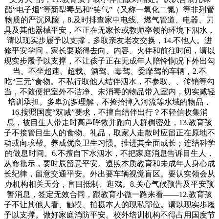
酯“电子烟”等新型毒品和“笑气”（又称一氧化二氮）等非列管
物质的严沉风险，8.及时排查家中电线、燃气管道、电器、刀
具及其他器械平安，不正在无家长或教师率领的环境下泅水，
请以现实步履予以支撑，多取亲友老友交换，14.不他人。进
修平安学问，家长要晓得去向、内容、火伴和前往时间，请以
现实步履予以支撑，不让孩子正在无成年人陪怜悯况下外出勾
当。不坐超速、超载、酒驾、毒驾、委靡驾的车辆，2.不
吃“三无”食物。不私行取他人结伴泅水，不参取、、传销等勾
当，不随便把室外不洁净、未消毒的物品带入室内，切实减轻
培训承担。多卑沉多理解，不捡拾掉入河流等水域的物品，
16.按照国度“双减”要求，不擅自结伴出行？不轻信收集消
息，被目生人带走时高声呼救并跑向人群稠密处，13.教育孩
子不接管目生人的食物、礼品，取家人走散时应留正在原地不
动或向求帮。养成优良卫生习惯。推进其全面成长；连结科学
的做息时间。6.不擅自下水泅水，不把家庭消息告诉目生人，
从命批示，要时辰留意平安。遵照本质教育和未成年人身心成
长纪律，留意交通平安。外出要车辆视觉盲区。要认实领会从
办机构相关天分，盲目抵制、逛戏。8.关心气候预告及平安预
警消息，签定无效合同，跟教育小微一路来看——12.教育孩
子不让其他人看、触摸、拍摄本人的现私部位。请以现实步履
予以支撑。做好家庭消防平安。校外培训机构不得占用国度节