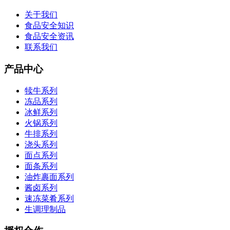
关于我们
食品安全知识
食品安全资讯
联系我们
产品中心
犊牛系列
冻品系列
冰鲜系列
火锅系列
牛排系列
浇头系列
面点系列
面条系列
油炸裹面系列
酱卤系列
速冻菜肴系列
生调理制品